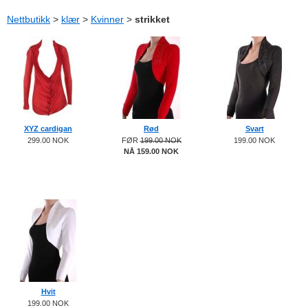
Nettbutikk
>
klær
>
Kvinner
>
strikket
XYZ cardigan
Rød
Svart
299.00 NOK
FØR
199.00 NOK
199.00 NOK
NÅ 159.00 NOK
Hvit
199.00 NOK