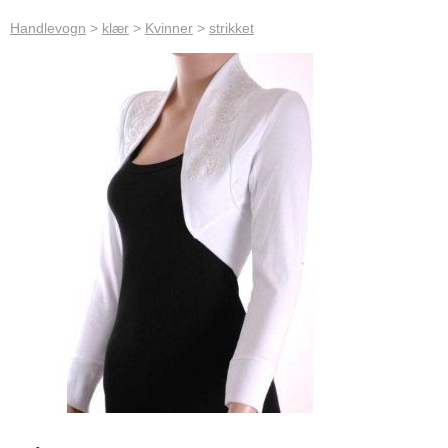
Handlevogn
>
klær
>
Kvinner
>
strikket