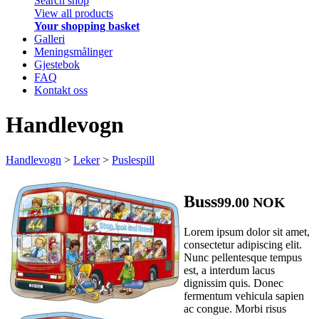
Search shop
View all products
Your shopping basket
Galleri
Meningsmålinger
Gjestebok
FAQ
Kontakt oss
Handlevogn
Handlevogn
>
Leker
>
Puslespill
Buss
99.00 NOK
Lorem ipsum dolor sit amet,
consectetur adipiscing elit.
Nunc pellentesque tempus
est, a interdum lacus
dignissim quis. Donec
fermentum vehicula sapien
ac congue. Morbi risus