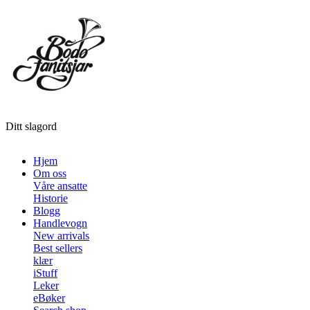
Ditt slagord
Hjem
Om oss
Våre ansatte
Historie
Blogg
Handlevogn
New arrivals
Best sellers
klær
iStuff
Leker
eBøker